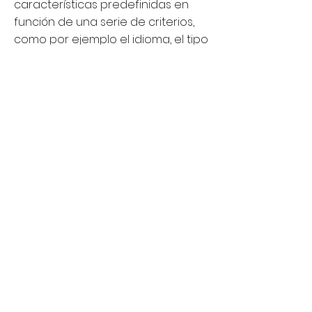
características predefinidas en
función de una serie de criterios,
como por ejemplo el idioma, el tipo
de navegador a través del cual se
accede al servicio, la
configuración regional desde
donde se accede al servicio, etc.
Cookies de análisis: Son aquéllas
que nos permiten cuantificar el
número de usuarios y así realizar la
medición y análisis estadístico de
la utilización que hacen los
usuarios de los servicios prestados.
Para ello se analiza su navegación
en nuestra página web con el fin
de mejorar la oferta de productos
y servicios que ofrecemos.
Cookies publicitarias: Son aquéllas