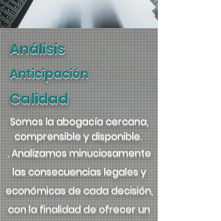
Análisis
Anticipación
Calidad
Somos la abogacía cercana,
comprensible y disponible.
. Analizamos minuciosamente
las consecuencias legales y
económicas de cada decisión,
con la finalidad de ofrecer un