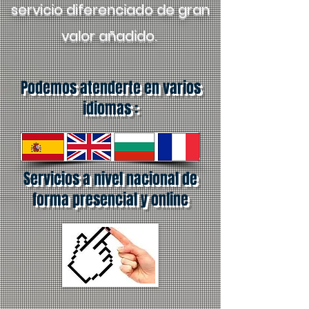
servicio diferenciado de gran
valor añadido.
Podemos atenderte en varios
idiomas :
Servicios a nivel nacional de
forma presencial y online